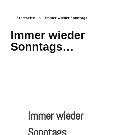
Startseite
»
Immer wieder Sonntags…
freizeichen.online
Freies Zeichnen Irgendwo
Immer wieder
Sonntags…
Immer wieder
Sonntags…