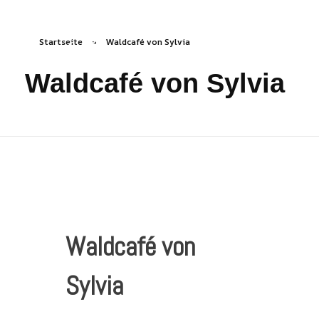
Startseite
»
Waldcafé von Sylvia
freizeichen.online
Freies Zeichnen Irgendwo
Waldcafé von Sylvia
Waldcafé von
Sylvia