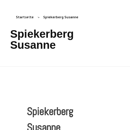
Startseite
»
Spiekerberg Susanne
freizeichen.online
Freies Zeichnen Irgendwo
Spiekerberg
Susanne
Spiekerberg
Susanne