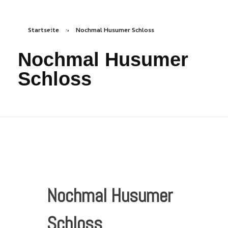
Startseite
»
Nochmal Husumer Schloss
freizeichen.online
Freies Zeichnen Irgendwo
Nochmal Husumer
Schloss
Nochmal Husumer
Schloss