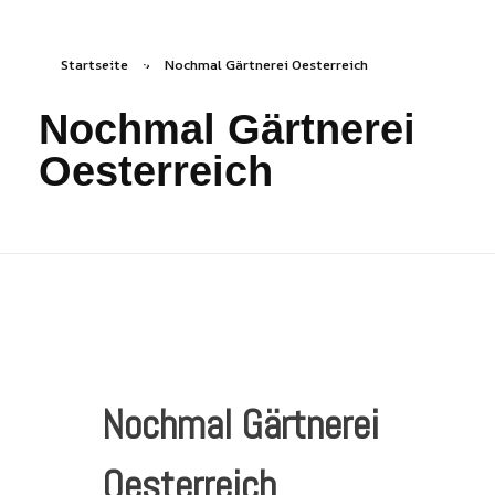
Startseite
»
Nochmal Gärtnerei Oesterreich
freizeichen.online
Freies Zeichnen Irgendwo
Nochmal Gärtnerei
Oesterreich
Nochmal Gärtnerei
Oesterreich