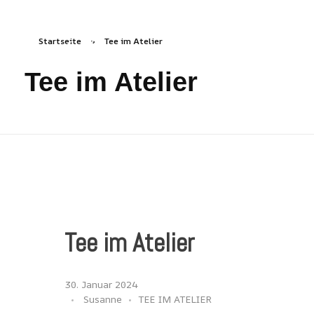
Startseite
»
Tee im Atelier
freizeichen.online
Freies Zeichnen Irgendwo
Tee im Atelier
Tee im Atelier
30. Januar 2024
Susanne
TEE IM ATELIER