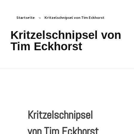
Startseite
»
Kritzelschnipsel von Tim Eckhorst
freizeichen.online
Freies Zeichnen Irgendwo
Kritzelschnipsel von
Tim Eckhorst
Kritzelschnipsel
von Tim Eckhorst