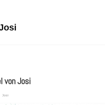
Mich
Zeich
freizeichen.online
Freies Zeichnen Irgendwo
Josi
l von Josi
Josi