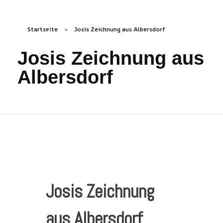
Startseite
»
Josis Zeichnung aus Albersdorf
freizeichen.online
Freies Zeichnen Irgendwo
Josis Zeichnung aus
Albersdorf
Josis Zeichnung
aus Albersdorf