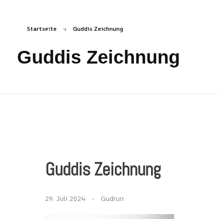
Startseite
»
Guddis Zeichnung
freizeichen.online
Freies Zeichnen Irgendwo
Guddis Zeichnung
Guddis Zeichnung
29. Juli 2024
Gudrun