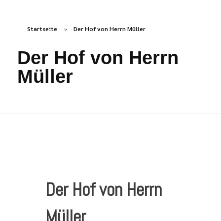
Startseite
»
Der Hof von Herrn Müller
freizeichen.online
Freies Zeichnen Irgendwo
Der Hof von Herrn
Müller
Der Hof von Herrn
Müller